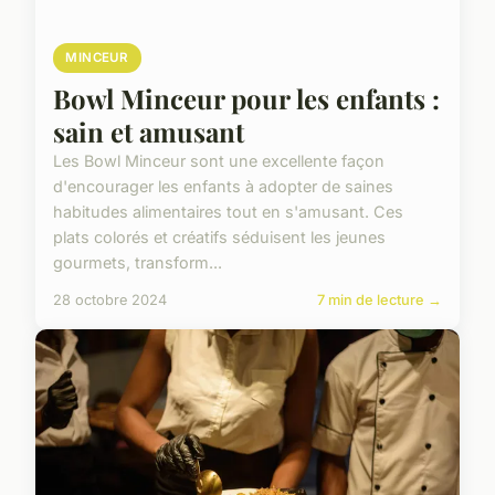
MINCEUR
Bowl Minceur pour les enfants :
sain et amusant
Les Bowl Minceur sont une excellente façon
d'encourager les enfants à adopter de saines
habitudes alimentaires tout en s'amusant. Ces
plats colorés et créatifs séduisent les jeunes
gourmets, transform...
28 octobre 2024
7 min de lecture →