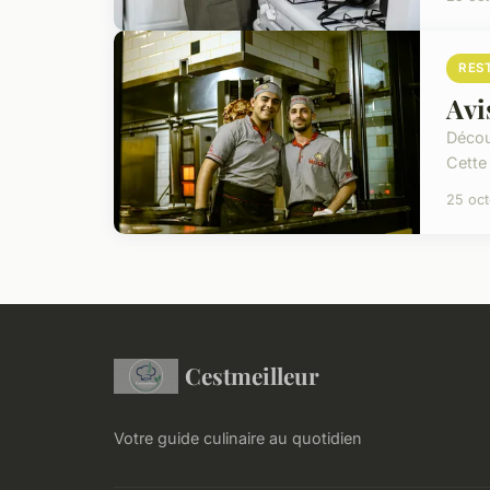
RES
Avi
Décou
Cette 
25 oc
Cestmeilleur
Votre guide culinaire au quotidien